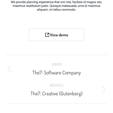
View demo
Project
ZURÜCK
navigation
The7: Software Company
Previous
project:
NÄCHSTES
The7: Creative (Gutenberg)
Next
project: