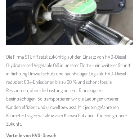
Die Firma STUHR setzt zukünftig auf den Einsatz von HVO-Diesel
(Hydrotreated Vegetable Oil) in unserer Flotte – ein weiterer Schritt
in Richtung Umweltschutz und nachhaltiger Logistik. HVO-Diesel
reduziert CO₂-Emissionen bis zu 90 % und schont fossile
Ressourcen, ohne die Leistung unserer Fahrzeuge zu
beeinträchtigen. So transportieren wir die Ladungen unserer
Kunden effizient und umweltbewusst. Mit jedem gefahrenen
Kilometer tragen wir aktiv zum Klimaschutz bei – für eine grünere
Zukunft.
Vorteile von HVO-Diesel: