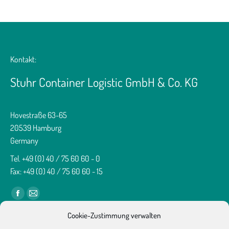
Kontakt:
Stuhr Container Logistic GmbH & Co. KG
Hovestraße 63-65
20539 Hamburg
Germany
Tel. +49 (0) 40 / 75 60 60 - 0
Fax: +49 (0) 40 / 75 60 60 - 15
Finden Sie uns auf:
Facebook
E-
page
Mail
Cookie-Zustimmung verwalten
Mit dem Laden der Karte akzeptieren Sie die Datenschutzerklärung
opens
page